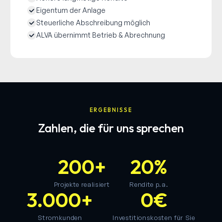
Eigentum der Anlage
Steuerliche Abschreibung möglich
ALVA übernimmt Betrieb & Abrechnung
ERGEBNISSE
Zahlen, die für uns sprechen
200+
20%
Projekte realisiert
Rendite p.a.
3.000+
0€
Stromkunden
Investitionskosten für Sie