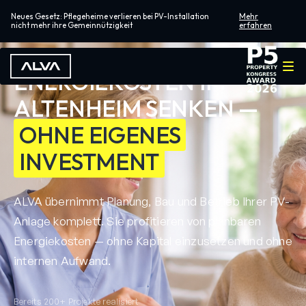
Neues Gesetz: Pflegeheime verlieren bei PV-Installation
Mehr
nicht mehr ihre Gemeinnützigkeit
erfahren
ENERGIEKOSTEN IM
ALTENHEIM SENKEN —
OHNE EIGENES
INVESTMENT
ALVA übernimmt Planung, Bau und Betrieb Ihrer PV-
Anlage komplett. Sie profitieren von planbaren
Energiekosten — ohne Kapital einzusetzen und ohne
internen Aufwand.
Bereits 200+ Projekte realisiert