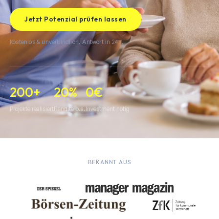
Jetzt Potenzial prüfen lassen
Kostenlos & unverbindlich. Antwort in 24h.
200+
20%
0€
Projekte realisiert
Rendite p.a.
Investment nötig
BEKANNT AUS