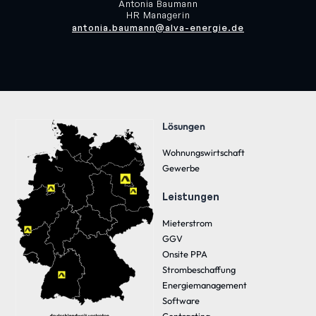
Antonia Baumann
HR Managerin
antonia.baumann@alva-energie.de
Lösungen
Wohnungswirtschaft
Gewerbe
Leistungen
Mieterstrom
GGV
Onsite PPA
Strombeschaffung
Energiemanagement
Software
Contracting