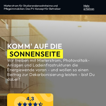
Mieterstrom für Studierendenwohnheime und
Mehr
Pflegeimmobilien: Das PV-Konzept für Betreiber
erfahren
KOMM' AUF DIE
SONNENSEITE
Wir treiben mit Mieterstrom, Photovoltaik-
Anlagen und Ladeinfrastrukturen die
Energiewende voran - und wollen so einen
Beitrag zur Dekarbonisierung leisten - bist Du
dabei?