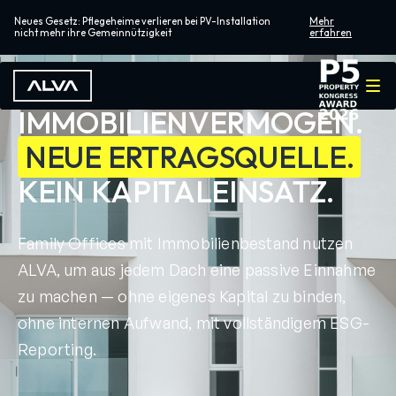
Neues Gesetz: Pflegeheime verlieren bei PV-Installation
Mehr
nicht mehr ihre Gemeinnützigkeit
erfahren
IHR
IMMOBILIENVERMÖGEN.
NEUE ERTRAGSQUELLE.
KEIN KAPITALEINSATZ.
Family Offices mit Immobilienbestand nutzen
ALVA, um aus jedem Dach eine passive Einnahme
zu machen — ohne eigenes Kapital zu binden,
ohne internen Aufwand, mit vollständigem ESG-
Reporting.