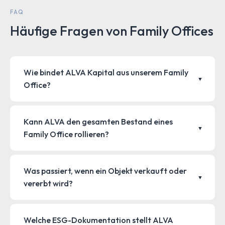
FAQ
Häufige Fragen von Family Offices
Wie bindet ALVA Kapital aus unserem Family
▼
Office?
Im Dachpacht-Modell gar nicht. ALVA finanziert jede
Anlage vollständig aus eigenen Mitteln. Sie
Kann ALVA den gesamten Bestand eines
▼
verpachten lediglich die Dachfläche — Ihr Kapital bleibt
Family Office rollieren?
frei. Im Anlagenpacht-Modell investieren Sie gezielt in
Ja. Wir sind auf Multi-Objekt-Rollouts spezialisiert —
PV als eigenständige Anlageklasse und erzielen eine
MyPlace SelfStorage (19 Standorte bundesweit) ist
höhere Rendite.
Was passiert, wenn ein Objekt verkauft oder
▼
ein gutes Beispiel. Wir priorisieren den Bestand nach
vererbt wird?
Potenzial und setzen gestaffelt oder parallel um —
Der Pachtvertrag ist objektgebunden und wird auf den
nach Ihrem Zeitplan.
neuen Eigentümer übertragen — ohne Unterbrechung
Welche ESG-Dokumentation stellt ALVA