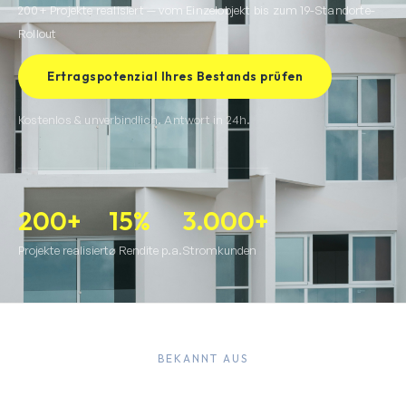
200+ Projekte realisiert — vom Einzelobjekt bis zum 19-Standorte-
Rollout
Ertragspotenzial Ihres Bestands prüfen
Kostenlos & unverbindlich. Antwort in 24h.
200+
15%
3.000+
Projekte realisiert
⌀ Rendite p.a.
Stromkunden
BEKANNT AUS