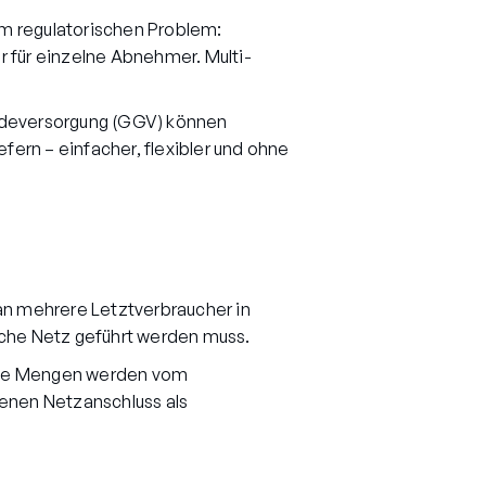
em regulatorischen Problem:
r für einzelne Abnehmer. Multi-
äudeversorgung (GGV) können
ern – einfacher, flexibler und ohne
an mehrere Letztverbraucher in
che Netz geführt werden muss.
lende Mengen werden vom
genen Netzanschluss als