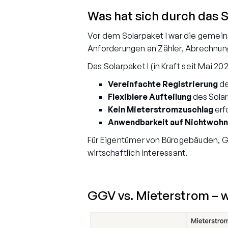
Was hat sich durch das S
Vor dem Solarpaket I war die gemei
Anforderungen an Zähler, Abrechnung
Das Solarpaket I (in Kraft seit Mai 
Vereinfachte Registrierung
de
Flexiblere Aufteilung
des Solar
Kein Mieterstromzuschlag
erf
Anwendbarkeit auf Nichtwoh
Für Eigentümer von Bürogebäuden, G
wirtschaftlich interessant.
GGV vs. Mieterstrom – 