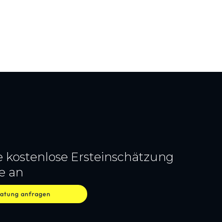
e kostenlose Ersteinschätzung
e an
ratung anfragen